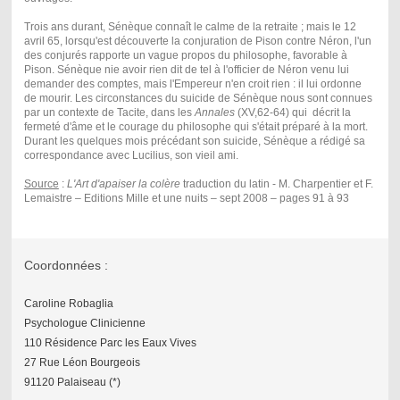
Trois ans durant, Sénèque connaît le calme de la retraite ; mais le 12
avril 65, lorsqu'est découverte la conjuration de Pison contre Néron, l'un
des conjurés rapporte un vague propos du philosophe, favorable à
Pison. Sénèque nie avoir rien dit de tel à l'officier de Néron venu lui
demander des comptes, mais l'Empereur n'en croit rien : il lui ordonne
de mourir. Les circonstances du suicide de Sénèque nous sont connues
par un contexte de Tacite, dans les
Annales
(XV,62-64) qui décrit la
fermeté d'âme et le courage du philosophe qui s'était préparé à la mort.
Durant les quelques mois précédant son suicide, Sénèque a rédigé sa
correspondance avec Lucilius, son vieil ami.
Source
:
L'Art d'apaiser la colère
traduction du latin - M. Charpentier et F.
Lemaistre – Editions Mille et une nuits – sept 2008 – pages 91 à 93
Coordonnées :
Caroline Robaglia
Psychologue Clinicienne
110 Résidence Parc les Eaux Vives
27 Rue Léon Bourgeois
91120 Palaiseau (*)