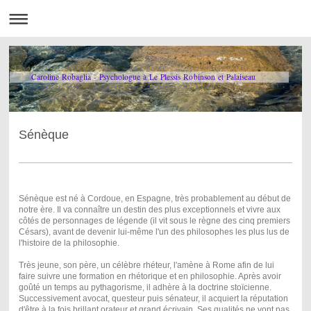
Caroline Robaglia - Psychologue à Le Plessis Robinson et Palaiseau
Sénèque
Sénèque est né à Cordoue, en Espagne, très probablement au début de
notre ère. Il va connaître un destin des plus exceptionnels et vivre aux
côtés de personnages de légende (il vit sous le règne des cinq premiers
Césars), avant de devenir lui-même l'un des philosophes les plus lus de
l'histoire de la philosophie.
Très jeune, son père, un célèbre rhéteur, l'amène à Rome afin de lui
faire suivre une formation en rhétorique et en philosophie. Après avoir
goûté un temps au pythagorisme, il adhère à la doctrine stoïcienne.
Successivement avocat, questeur puis sénateur, il acquiert la réputation
d'être à la fois brillant orateur et grand écrivain. Ses qualités ne vont pas