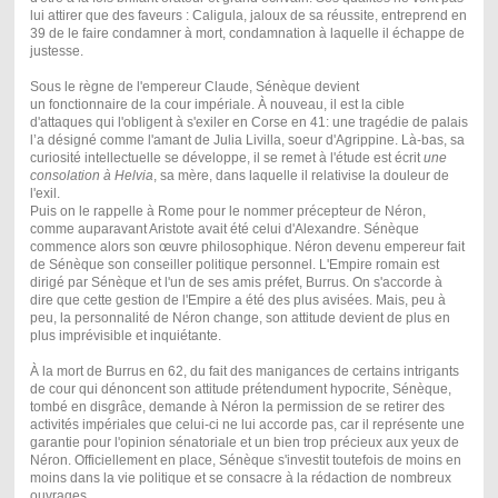
lui attirer que des faveurs : Caligula, jaloux de sa réussite, entreprend en
39 de le faire condamner à mort, condamnation à laquelle il échappe de
justesse.
Sous le règne de l'empereur Claude, Sénèque devient
un fonctionnaire de la cour impériale. À nouveau, il est la cible
d'attaques qui l'obligent à s'exiler en Corse en 41: une tragédie de palais
l’a désigné comme l'amant de Julia Livilla, soeur d'Agrippine. Là-bas, sa
curiosité intellectuelle se développe, il se remet à l'étude est écrit
une
consolation à Helvia
, sa mère, dans laquelle il relativise la douleur de
l'exil.
Puis on le rappelle à Rome pour le nommer précepteur de Néron,
comme auparavant Aristote avait été celui d'Alexandre. Sénèque
commence alors son œuvre philosophique. Néron devenu empereur fait
de Sénèque son conseiller politique personnel. L'Empire romain est
dirigé par Sénèque et l'un de ses amis préfet, Burrus. On s'accorde à
dire que cette gestion de l'Empire a été des plus avisées. Mais, peu à
peu, la personnalité de Néron change, son attitude devient de plus en
plus imprévisible et inquiétante.
À la mort de Burrus en 62, du fait des manigances de certains intrigants
de cour qui dénoncent son attitude prétendument hypocrite, Sénèque,
tombé en disgrâce, demande à Néron la permission de se retirer des
activités impériales que celui-ci ne lui accorde pas, car il représente une
garantie pour l'opinion sénatoriale et un bien trop précieux aux yeux de
Néron. Officiellement en place, Sénèque s'investit toutefois de moins en
moins dans la vie politique et se consacre à la rédaction de nombreux
ouvrages.